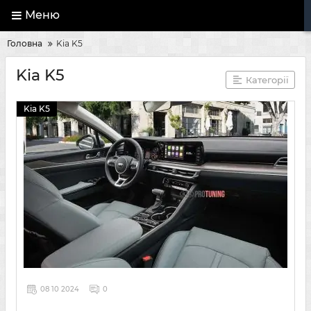
Меню
Головна
Kia K5
Kia K5
Категорії
Kia K5
08 10 2024
0